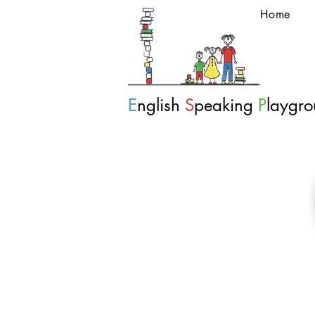
Home
E
nglish
S
peaking
P
laygr