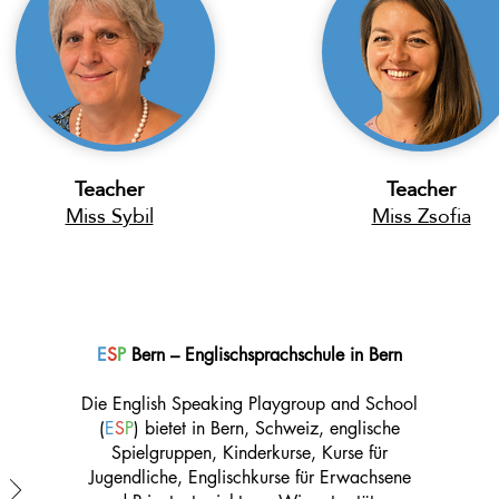
Teacher
Teacher
Miss Sybil
Miss Zsofia
E
S
P
Bern – Englischsprachschule in Bern
Die English Speaking Playgroup and School
(
E
S
P
) bietet in Bern, Schweiz, englische
Spielgruppen, Kinderkurse, Kurse für
Jugendliche, Englischkurse für Erwachsene