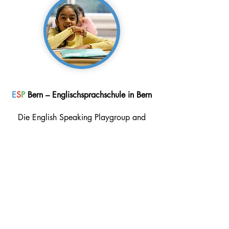
E
S
P
Bern – Englischsprachschule in Bern
Die English Speaking Playgroup and
School (
E
S
P
) bietet in Bern, Schweiz,
englische Spielgruppen, Kinderkurse, Kurse
für Jugendliche, Englischkurse für
Erwachsene und Privatunterricht an. Wir
unterstützen Lernende jeden Alters seit
1985.
Kontakt
Weissenbühlweg 26